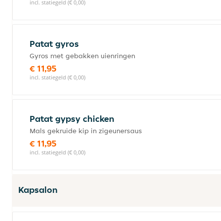
incl. statiegeld (€ 0,00)
Patat gyros
Gyros met gebakken uienringen
€ 11,95
incl. statiegeld (€ 0,00)
Patat gypsy chicken
Mals gekruide kip in zigeunersaus
€ 11,95
incl. statiegeld (€ 0,00)
Kapsalon