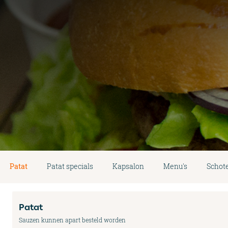
Patat
Patat specials
Kapsalon
Menu's
Schote
Patat
Sauzen kunnen apart besteld worden