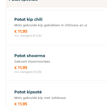
Patat kip chili
Mals gekruide kip gebakken in chilisaus en ui
€ 11,95
incl. statiegeld (€ 0,00)
Patat shoarma
Gekruid shoarmavlees
€ 11,95
incl. statiegeld (€ 0,00)
Patat kipsaté
Mals gekruide kip met satésaus
€ 11,95