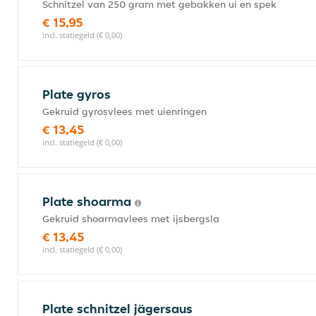
Schnitzel van 250 gram met gebakken ui en spek
€ 15,95
incl. statiegeld (€ 0,00)
Plate gyros
Gekruid gyrosvlees met uienringen
€ 13,45
incl. statiegeld (€ 0,00)
Plate shoarma
Gekruid shoarmavlees met ijsbergsla
€ 13,45
incl. statiegeld (€ 0,00)
Plate schnitzel jägersaus