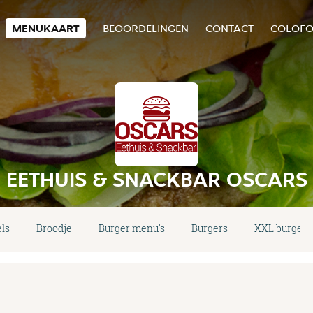
MENUKAART
BEOORDELINGEN
CONTACT
COLOF
EETHUIS & SNACKBAR OSCARS
ls
Broodje
Burger menu's
Burgers
XXL burgers